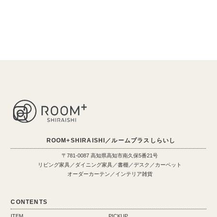
ROOM+SHIRAISHI／ルームプラスしらいし
〒781-0087 高知県高知市南久保5番21号
リビング家具／ダイニング家具／書棚／デスク／カーペット
オーダーカーテン／インテリア雑貨
CONTENTS
ITEM
PICKUP