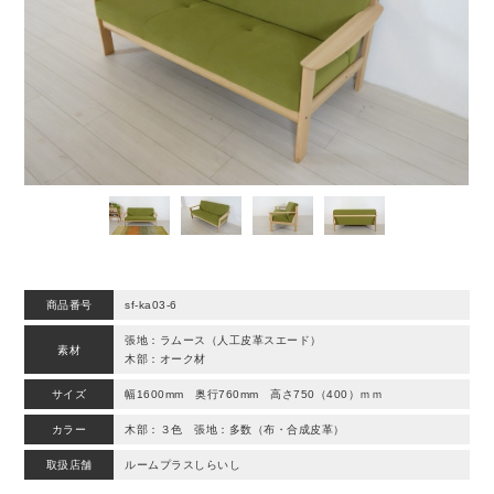
商品番号
sf-ka03-6
張地：ラムース（人工皮革スエード）
素材
木部：オーク材
サイズ
幅1600mm 奥行760mm 高さ750（400）ｍｍ
カラー
木部：３色 張地：多数（布・合成皮革）
取扱店舗
ルームプラスしらいし